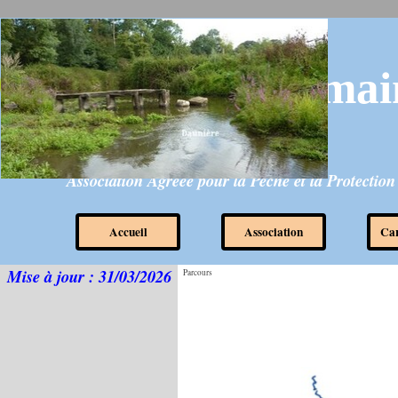
Aller au contenu
lepecheurdesmai
Association Agréée pour la Pêche et la Protectio
Accueil
Association
▼
Car
Mise à jour : 31/03/2026
Parcours